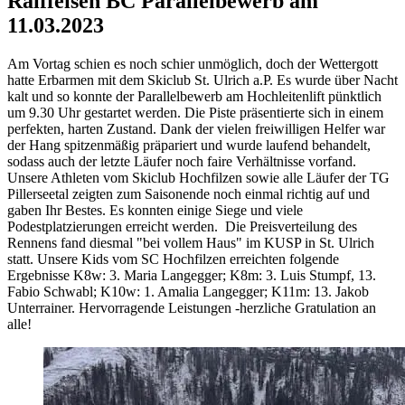
Raiffeisen BC Parallelbewerb am
11.03.2023
Am Vortag schien es noch schier unmöglich, doch der Wettergott
hatte Erbarmen mit dem Skiclub St. Ulrich a.P. Es wurde über Nacht
kalt und so konnte der Parallelbewerb am Hochleitenlift pünktlich
um 9.30 Uhr gestartet werden. Die Piste präsentierte sich in einem
perfekten, harten Zustand. Dank der vielen freiwilligen Helfer war
der Hang spitzenmäßig präpariert und wurde laufend behandelt,
sodass auch der letzte Läufer noch faire Verhältnisse vorfand.
Unsere Athleten vom Skiclub Hochfilzen sowie alle Läufer der TG
Pillerseetal zeigten zum Saisonende noch einmal richtig auf und
gaben Ihr Bestes. Es konnten einige Siege und viele
Podestplatzierungen erreicht werden. Die Preisverteilung des
Rennens fand diesmal "bei vollem Haus" im KUSP in St. Ulrich
statt. Unsere Kids vom SC Hochfilzen erreichten folgende
Ergebnisse K8w: 3. Maria Langegger; K8m: 3. Luis Stumpf, 13.
Fabio Schwabl; K10w: 1. Amalia Langegger; K11m: 13. Jakob
Unterrainer. Hervorragende Leistungen -herzliche Gratulation an
alle!