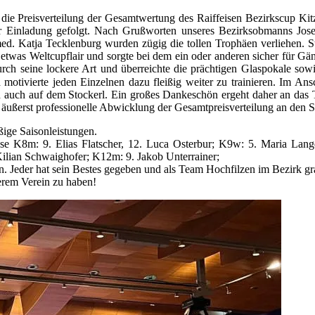
ie Preisverteilung der Gesamtwertung des Raiffeisen Bezirkscup Kitzb
der Einladung gefolgt. Nach Grußworten unseres Bezirksobmanns Jose
 med. Katja Tecklenburg wurden zügig die tollen Trophäen verliehen. 
twas Weltcupflair und sorgte bei dem ein oder anderen sicher für Gä
ch seine lockere Art und überreichte die prächtigen Glaspokale sow
motivierte jeden Einzelnen dazu fleißig weiter zu trainieren. Im Ans
nd auch auf dem Stockerl. Ein großes Dankeschön ergeht daher an das T
 äußerst professionelle Abwicklung der Gesamtpreisverteilung an den 
ige Saisonleistungen.
sse K8m: 9. Elias Flatscher, 12. Luca Osterbur; K9w: 5. Maria Lan
ilian Schwaighofer; K12m: 9. Jakob Unterrainer;
n. Jeder hat sein Bestes gegeben und als Team Hochfilzen im Bezirk gra
serem Verein zu haben!