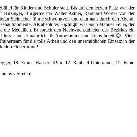
ühel für Kinder und Schüler statt. Bis auf den letzten Platz war der
f Hirzinger, Bürgermeister Walter Astner, Reinhard Wörter von der
Stefan Steinacher führte schwungvoll und charmant durch den Abend.
nsehautmomente. Als absolutes Highlight war auch Manuel Feller, der
ie die Medaillen. Er sprach den Nachwuchsathleten des Bezirkes ein
chluss stand er natürlich für Autogramme und Fotos bereit 😊. Viele
rainerteam für die tolle Arbeit und den unermüdlichen Einsatz in der
Skiclub Fieberbrunn!
gegger, 18. Emma Hauser; K9m: 12. Raphael Unterrainer, 15. Fabio
ndios vertreten!