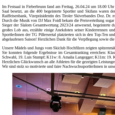
Im Festsaal in Fieberbrunn fand am Freitag, 26.04.24 um 18.00 Uhr d
Saal besetzt, an die 400 begeisterte Sportler und Skifans waren 
Raiffeisenbank, Vizepräsidentin des Tiroler Skiverbandes Doz. Dr.
Durch die Musik von DJ Max Foidl bekam die Preisverteilung sogar e
Sieger der Slalom Gesamtwertung 2023/24 anwesend, begeisterte dur
großes Lob aus, erzählte einige Anekdoten seiner Kinderrennen und 
SportlerInnen der TG Pillerseetal platzierten sich in den Top-Ten u
abgelaufenen Saison! Herzlichen Dank für die Verpflegung sowie die
Unsere Mädels und Jungs vom Skiclub Hochfilzen zeigten spitzenmäß
Sie konnten folgende Ergebnisse im Gesamtranking erreichen: Kla
Schwabl, 19. Luis Stumpf; K11w: 8. Amalia Langegger; K11m: 19. K
Herzlichen Glückwunsch an alle Athleten für die gezeigten Leistunge
Wir sind stolz so motivierte und faire NachwuchssportlerInnen in un