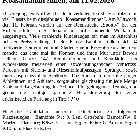
Koasamandlrennen, am 11.02.2026
Unsere jüngsten Nachwuchstalente vertraten den SC Hochfilzen mit
viel Einsatz beim diesjährigen "Koasamandlrennen". Am Mittwoch,
den 11. Februar, wurden auf der Rennstrecke „Sportiv“ bei den
Eichenhofliften in St. Johann in Tirol spannende Wettkämpfe
ausgetragen. Viele strahlende Kinderaugen sah man im Anschluss
bei der Preisverteilung. In der Klasse Bambini stellten sich 34
motivierte Starterinnen und Starter einem Riesentorlauf, bei dem
manche das erste mal ihr Können und ihren Mut unter Beweis
stellten. Ganze 142 Rennläuferinnen und Rennläufer der
Kinderklasse meisterten einen abwechslungsreichen Minicross-
Parcours mit Slalom- und Riesentorlaufpassagen, Sprüngen sowie
einer anspruchsvollen Steilkurve. Die Strecke forderte die jungen
Athletinnen und Athleten, sorgte aber gleichzeitig für jede Menge
Spaß und Begeisterung im Schnee. Ein gelungener Renntag und
genau die richtige sportliche Herausforderung für einen
erlebnisreichen Ferientag in Tirol! 🎿❄️
Herzliche Gratulation unseren Teilnehmern zu folgenden
Platzierungen: Bambinie 5w: 3. Leni Osterbuhr; Bambini7w: 8.
Marlena Flatscher; K8w: 5. Liana Egger; K9m: 8. Adrian Egger;
K10m: 5. Elias Flatscher;