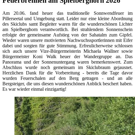
Feuerbrennen am Spielberghorn 2026
Am 20.06. fand heuer das traditionelle Sonnwendfeuer im
Pillerseetal und Umgebung statt. Leider nur eine kleine Abordnung
des Skiclubs samt Begleiter waren für die wunderschönen Lichter
am Spielberghorn verantwortlich. Bei strahlendem Sonnenschein
erfolgte der gemeinsame Aufstieg von der Sahatalm zum Gipfel.
Wieder waren unsere motivierten Nachwuchssportlerinnen mit Eifer
dabei und sorgten für gute Stimmung. Erfreulicherweise schlossen
sich auch unsere Vize-Bürgermeisterin Michaela Wallner sowie
Bürgermeister Koni Walk heuer der Wandergruppe an. Das
Panorama und der Sonnenuntergang waren bemerkenswert. Zum
Abschluss wurde noch gemeinsam im Skiclubraum gejausnet.
Herzlichen Dank für die Vorbereitung - bereits die Tage davor
wurden Feuerschalen auf den Berg getragen - und an alle
Bergsteiger, die uns diesen wunderschönen Anblick beschert haben.
Es war wieder einmal einzigartig!